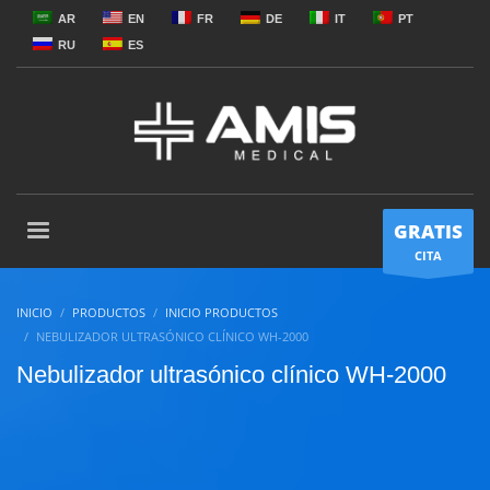
AR
EN
FR
DE
IT
PT
RU
ES
GRATIS
CITA
INICIO
PRODUCTOS
INICIO PRODUCTOS
NEBULIZADOR ULTRASÓNICO CLÍNICO WH-2000
Nebulizador ultrasónico clínico WH-2000