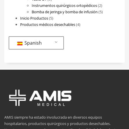
productos
2
Instrumentos quirúrgicos ortopédicos
2
productos
5
Bomba de jeringa y bomba de infusión
5
5
productos
Inicio Productos
5
productos
4
Productos médicos desechables
4
productos
Spanish
AMIS siempre ha estado involucrada en diversos equipos
hospitalarios, productos quirúrgicos y productos desechables.