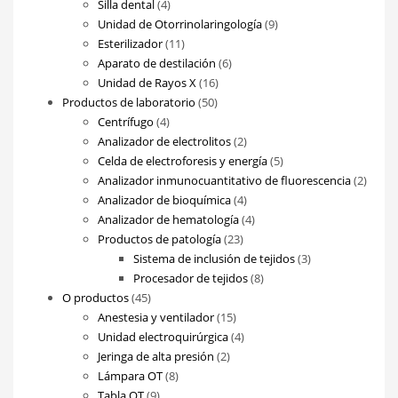
4
producto
Silla dental
4
productos
9
Unidad de Otorrinolaringología
9
11
productos
Esterilizador
11
productos
6
Aparato de destilación
6
16
productos
Unidad de Rayos X
16
50
productos
Productos de laboratorio
50
4
productos
Centrífugo
4
productos
2
Analizador de electrolitos
2
productos
5
Celda de electroforesis y energía
5
productos
2
Analizador inmunocuantitativo de fluorescencia
2
4
produ
Analizador de bioquímica
4
productos
4
Analizador de hematología
4
23
productos
Productos de patología
23
productos
3
Sistema de inclusión de tejidos
3
8
productos
Procesador de tejidos
8
45
productos
O productos
45
productos
15
Anestesia y ventilador
15
productos
4
Unidad electroquirúrgica
4
2
productos
Jeringa de alta presión
2
8
productos
Lámpara OT
8
9
productos
Tabla OT
9