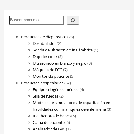
Buscar
23
Productos de diagnóstico
23
2
productos
Desfibrilador
2
productos
1
Sonda de ultrasonido inalámbrica
1
3
producto
Doppler color
3
productos
3
Ultrasonido en blanco y negro
3
7
productos
Máquina de ECG
7
productos
5
Monitor de paciente
5
67
productos
Productos hospitalarios
67
productos
4
Equipo criogénico médico
4
2
productos
Silla de ruedas
2
productos
Modelos de simuladores de capacitación en
3
habilidades con maniquíes de enfermería
3
5
productos
Incubadora de bebés
5
5
productos
Cama de paciente
5
productos
1
Analizador de IMC
1